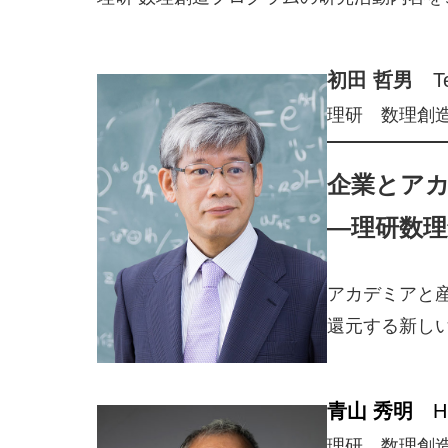
初田 哲男
Te
理研 数理創
企業とア
―理研数
アカデミアと
還元する新し
青山 秀明
Hi
理研 数理創