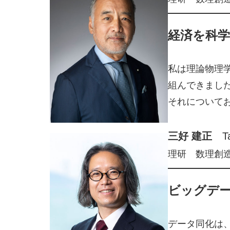
経済を科
私は理論物理
組んできまし
それについて
三好 建正
Ta
理研 数理創
ビッグデ
データ同化は