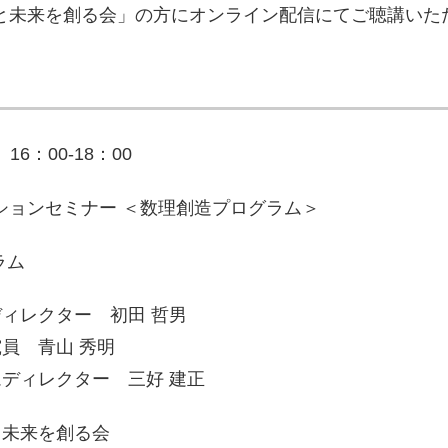
と未来を創る会」の方にオンライン配信にてご聴講いた
16：00-18：00
ーションセミナー ＜数理創造プログラム＞
ラム
ィレクター 初田 哲男
員 青山 秀明
ディレクター 三好 建正
と未来を創る会