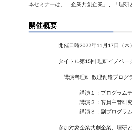
本セミナーは、「企業共創企業」、「理研
開催概要
開催日時
2022年11月17日（木）
タイトル
第15回 理研イノベ
講演者
理研 数理創造プログ
>
講演１：プログラムデ
>
講演２：客員主管研究
>
講演３：副プログラム
参加対象
企業共創企業、理研