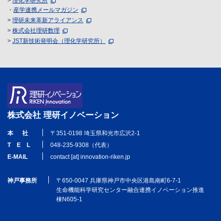
>
理化学研究所
・
産学連携メールマガジン
>
理研未来革新アライアンス
>
株式会社理研数理
>
JST新技術発明会（理化学研究所）
株式会社 理研イノベーション
本 社
〒351-0198 埼玉県和光市広沢2-1
T E L
048-235-9308（代表）
E-MAIL
contact [at] innovation-riken.jp
神戸事務所
〒650-0047 兵庫県神戸市中央区港島南町6-7-1
生命機能科学研究センター融合連携イノベーション推進
棟N605-1